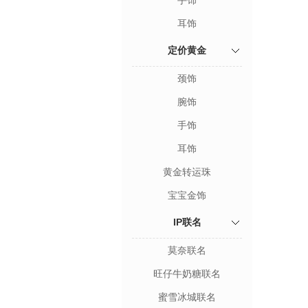
手饰
耳饰
定价黄金
颈饰
腕饰
手饰
耳饰
黄金转运珠
宝宝金饰
IP联名
莫奈联名
旺仔牛奶糖联名
蜜雪冰城联名