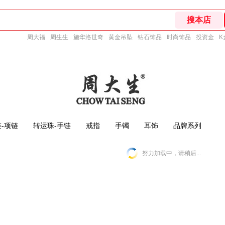
周大福
周生生
施华洛世奇
黄金吊坠
钻石饰品
时尚饰品
投资金
K
-项链
转运珠-手链
戒指
手镯
耳饰
品牌系列
努力加载中，请稍后...