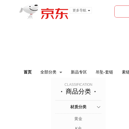
更多导航
服装城
食品
金融
首页
全部分类
新品专区
吊坠-套链
素链
CLASSIFICATION
商品分类
材质分类
黄金
K金