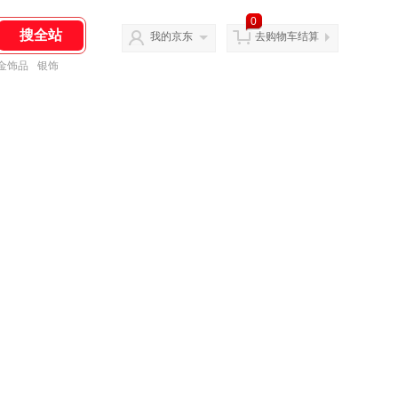
0
我的京东
去购物车结算
金饰品
银饰