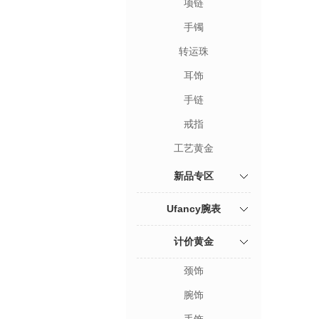
项链
手镯
转运珠
耳饰
手链
戒指
工艺黄金
新品专区
Ufancy腕表
计价黄金
颈饰
腕饰